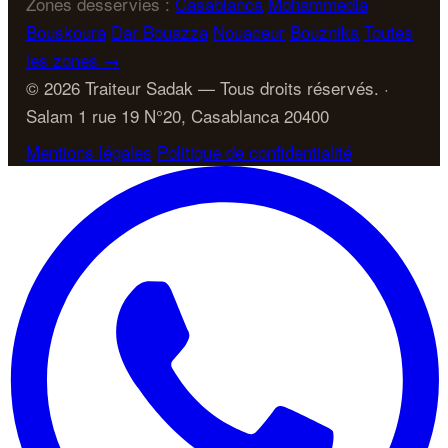
Zones desservies :
Casablanca
Mohammedia
Bouskoura
Dar Bouazza
Nouaceur
Bouznika
Toutes
les zones →
© 2026 Traiteur Sadak — Tous droits réservés. ·
Salam 1 rue 19 N°20, Casablanca 20400
Mentions légales
Politique de confidentialité