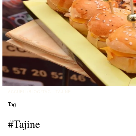
ACCUEIL
/
BLOG
/
TAG : TAJINE
Tag
#Tajine