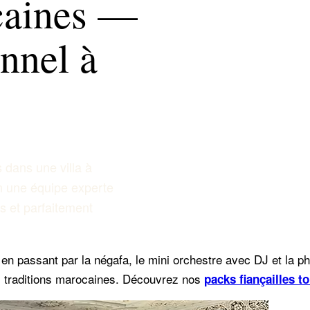
caines —
onnel à
 dans une villa à
n une équipe experte
es et parfaitement
t, en passant par la négafa, le mini orchestre avec DJ et la 
es traditions marocaines. Découvrez nos
packs fiançailles t