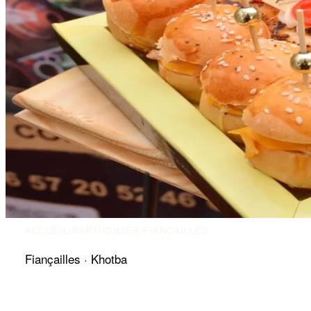
ACCUEIL
/
PARTICULIER
/
FIANÇAILLES
Fiançailles · Khotba