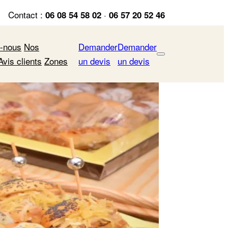
Contact :
·
06 08 54 58 02
06 57 20 52 46
-nous
Nos
Demander
Demander
Avis clients
Zones
un devis
un devis