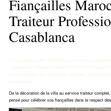
Fiançailles Maro
Traiteur Professi
Casablanca
Vous préparez des fiançailles marocaines élégantes
Casablanca ? Sadak Traiteur met à votre dispositio
pour organiser des fiançailles raffinées, authentiqu
orchestrées.
De la décoration de la villa au service traiteur comple
pensé pour célébrer vos fiançailles dans le respect d